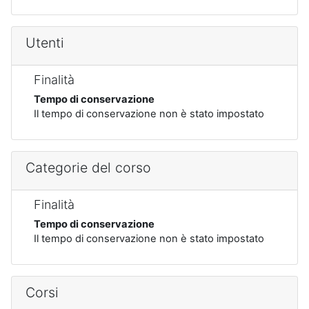
Utenti
Finalità
Tempo di conservazione
Il tempo di conservazione non è stato impostato
Categorie del corso
Finalità
Tempo di conservazione
Il tempo di conservazione non è stato impostato
Corsi